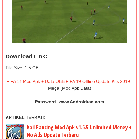
Download Link:
File Size: 1,5 GB
FIFA 14 Mod Apk + Data OBB FIFA 19 Offline Update Kits 2019
|
Mega (Mod Apk Data)
Password: www.Androidtan.com
ARTIKEL TERKAIT:
Kail Pancing Mod Apk v1.6.5 Unlimited Money +
No Ads Update Terbaru