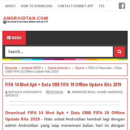
ABOUT
HOW TO DOWNLOAD
CONTACT/SUBMIT APP
TOS
MENU
Beranda
›
Android MOD
» ›
Game Android
» ›
Sports
»
FIFA 14 Mod Apk + Data
OBB FIFA 19 Offline Update Kits 2019
FIFA 14 Mod Apk + Data OBB FIFA 19 Offline Update Kits 2019
BAYUAJI HADIYANTO
7/27/2018
ANDROID MOD
,
GAME ANDROID
,
SPORTS
Download FIFA 14 Mod Apk + Data OBB FIFA 19 Offline
Update Kits 2019
- Halo sobat Androidtan kembali lagi dengan
admin Androidtan yang siap menemani kalian hari ini dengan