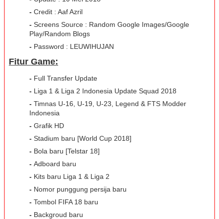
-
Credit : Aaf Azril
-
Screens Source : Random Google Images/Google
Play/Random Blogs
-
Password : LEUWIHUJAN
Fitur Game:
-
Full Transfer Update
-
Liga 1 & Liga 2 Indonesia Update Squad 2018
-
Timnas U-16, U-19, U-23, Legend & FTS Modder
Indonesia
-
Grafik HD
-
Stadium baru [World Cup 2018]
-
Bola baru [Telstar 18]
-
Adboard baru
-
Kits baru Liga 1 & Liga 2
-
Nomor punggung persija baru
-
Tombol FIFA 18 baru
-
Backgroud baru