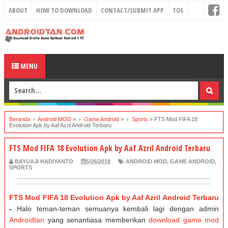
ABOUT
HOW TO DOWNLOAD
CONTACT/SUBMIT APP
TOS
MENU
Beranda
›
Android MOD
» ›
Game Android
» ›
Sports
»
FTS Mod FIFA 18
Evolution Apk by Aaf Azril Android Terbaru
FTS Mod FIFA 18 Evolution Apk by Aaf Azril Android Terbaru
BAYUAJI HADIYANTO
5/26/2018
ANDROID MOD
,
GAME ANDROID
,
SPORTS
FTS Mod FIFA 18 Evolution Apk by Aaf Azril Android Terbaru
-
Halo teman-teman semuanya kembali lagi dengan admin
Androidtan
yang senantiasa memberikan
download game mod