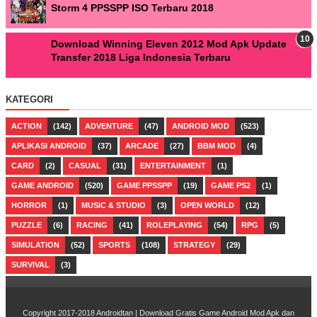
Storm 4 PPSSPP ISO Terbaru 2018
Download Winning Eleven 2012 Mod Apk Update
Transfer 2018 Liga Indonesia Terbaru
KATEGORI
ACTION
(142)
ADVENTURE
(47)
ANDROID MOD
(523)
APLIKASI ANDROID
(37)
ARCADE
(27)
BBM MOD
(4)
CARD
(2)
CASUAL
(31)
ENTERTAINMENT
(1)
GAME ANDROID
(520)
GAME PPSSPP
(19)
GAME PS2
(1)
HORROR
(1)
MUSIC & STUDIO
(3)
OPEN WORLD
(12)
PUZZLE
(6)
RACING
(41)
ROLEPLAYING
(54)
RPG
(5)
SIMULATION
(52)
SPORTS
(108)
STRATEGY
(29)
SURVIVAL
(3)
Copyright 2017-2018
Androidtan | Download Gratis Game Android Mod Apk dan