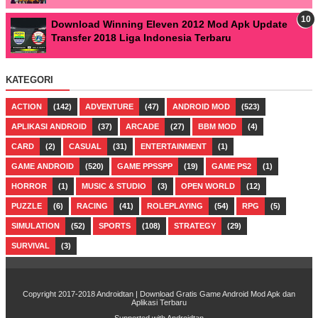
Download Winning Eleven 2012 Mod Apk Update
Transfer 2018 Liga Indonesia Terbaru
KATEGORI
ACTION
(142)
ADVENTURE
(47)
ANDROID MOD
(523)
APLIKASI ANDROID
(37)
ARCADE
(27)
BBM MOD
(4)
CARD
(2)
CASUAL
(31)
ENTERTAINMENT
(1)
GAME ANDROID
(520)
GAME PPSSPP
(19)
GAME PS2
(1)
HORROR
(1)
MUSIC & STUDIO
(3)
OPEN WORLD
(12)
PUZZLE
(6)
RACING
(41)
ROLEPLAYING
(54)
RPG
(5)
SIMULATION
(52)
SPORTS
(108)
STRATEGY
(29)
SURVIVAL
(3)
Copyright 2017-2018
Androidtan | Download Gratis Game Android Mod Apk dan
Aplikasi Terbaru
Supported with
Androidtan