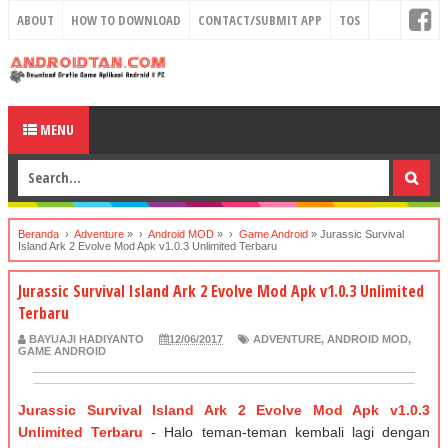
ABOUT
HOW TO DOWNLOAD
CONTACT/SUBMIT APP
TOS
MENU
Beranda
›
Adventure
» ›
Android MOD
» ›
Game Android
»
Jurassic Survival
Island Ark 2 Evolve Mod Apk v1.0.3 Unlimited Terbaru
Jurassic Survival Island Ark 2 Evolve Mod Apk v1.0.3 Unlimited
Terbaru
BAYUAJI HADIYANTO
12/06/2017
ADVENTURE
,
ANDROID MOD
,
GAME ANDROID
Jurassic Survival Island Ark 2 Evolve Mod Apk v1.0.3
Unlimited Terbaru
- Halo teman-teman kembali lagi dengan