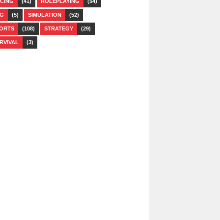
CING
(41)
ROLEPLAYING
(54)
G
(5)
SIMULATION
(52)
ORTS
(108)
STRATEGY
(29)
RVIVAL
(3)