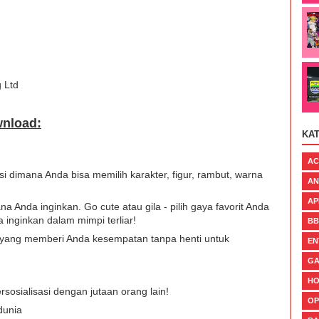
g Ltd
wnload:
KA
AC
i dimana Anda bisa memilih karakter, figur, rambut, warna
AN
AP
 Anda inginkan. Go cute atau gila - pilih gaya favorit Anda
 inginkan dalam mimpi terliar!
BB
asi yang memberi Anda kesempatan tanpa henti untuk
EN
GA
H
sosialisasi dengan jutaan orang lain!
OP
dunia