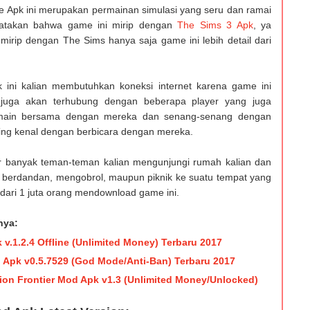
ife Apk ini merupakan permainan simulasi yang seru dan ramai
atakan bahwa game ini mirip dengan
The Sims 3 Apk
, ya
mirip dengan The Sims hanya saja game ini lebih detail dari
ini kalian membutuhkan koneksi internet karena game ini
 juga akan terhubung dengan beberapa player yang juga
rmain bersama dengan mereka dan senang-senang dengan
ing kenal dengan berbicara dengan mereka.
 banyak teman-teman kalian mengunjungi rumah kalian dan
a berdandan, mengobrol, maupun piknik ke suatu tempat yang
dari 1 juta orang mendownload game ini.
nya:
.1.2.4 Offline (Unlimited Money) Terbaru 2017
pk v0.5.7529 (God Mode/Anti-Ban) Terbaru 2017
ion Frontier Mod Apk v1.3 (Unlimited Money/Unlocked)