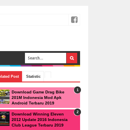
lated Post
Statistic
Download Game Drag Bike
201M Indonesia Mod Apk
Android Terbaru 2019
Download Winning Eleven
2012 Update 2016 Indonesia
Club League Terbaru 2019