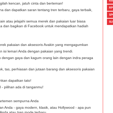
RA
gilah kencan, jatuh cinta dan berteman!
RP
 dan dapatkan saran tentang tren terbaru, gaya terbaik,
SP
ain atau jelajahi semua merek dan pakaian luar biasa
SU
a dan bagikan di Facebook untuk mendapatkan hadiah
merek pakaian dan aksesoris Avakin yang mengagumkan
an isi lemari Anda dengan pakaian yang trendi.
an dengan gaya dan kagum orang lain dengan indra peraga
rok, tas, perhiasan dan jutaan barang dan aksesoris pakaian
hkan dapatkan tato!
 - pilihan ada di tanganmu!
artemen sempurna Anda
an Anda - gaya modern, klasik, atau Hollywood - apa pun
Anda atau tren mode terbaru.