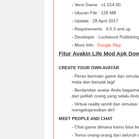
-
Versi Game : v1.014.00
-
Ukuran File : 128 MB
-
Update : 28 April 2017
-
Requirements : 4.0.3 and up
-
Developer : Lockwood Publishin
-
More Info :
Google Play
Fitur Avakin Life Mod Apk Do
CREATE YOUR OWN AVATAR
- Peran bermain game dan simulas
mata dan banyak lagi!
- Berdandan avatar Anda bagaimana
dan jadilah orang yang selalu Anda
- Virtual reality world dan simul
mengekspresikan diri!
MEET PEOPLE AND CHAT
- Chat game dimana kamu bisa ber
- Temui orang-orang dari seluruh 