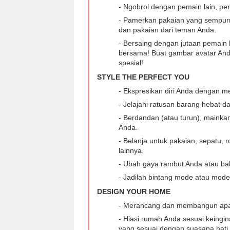
- Ngobrol dengan pemain lain, per
- Pamerkan pakaian yang sempurna
dan pakaian dari teman Anda.
- Bersaing dengan jutaan pemain l
bersama! Buat gambar avatar And
spesial!
STYLE THE PERFECT YOU
- Ekspresikan diri Anda dengan 
- Jelajahi ratusan barang hebat d
- Berdandan (atau turun), maink
Anda.
- Belanja untuk pakaian, sepatu, 
lainnya.
- Ubah gaya rambut Anda atau ba
- Jadilah bintang mode atau model
DESIGN YOUR HOME
- Merancang dan membangun ap
- Hiasi rumah Anda sesuai keingin
yang sesuai dengan suasana hati 