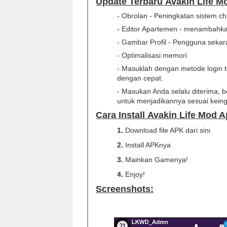
Update Terbaru Avakin Life Mo
- Obrolan - Peningkatan sistem ch
- Editor Apartemen - menambahka
- Gambar Profil - Pengguna sekar
- Optimalisasi memori
- Masuklah dengan metode login t
dengan cepat.
- Masukan Anda selalu diterima, 
untuk menjadikannya sesuai kein
Cara Install Avakin Life Mod 
1.
Download file APK dari sini
2.
Install APKnya
3.
Mainkan Gamenya!
4.
Enjoy!
Screenshots: