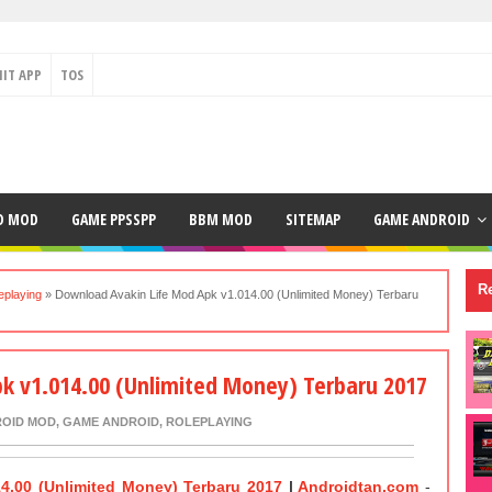
IT APP
TOS
D MOD
GAME PPSSPP
BBM MOD
SITEMAP
GAME ANDROID
Re
eplaying
»
Download Avakin Life Mod Apk v1.014.00 (Unlimited Money) Terbaru
k v1.014.00 (Unlimited Money) Terbaru 2017
OID MOD
,
GAME ANDROID
,
ROLEPLAYING
4.00 (Unlimited Money) Terbaru 2017
|
Androidtan.com
-