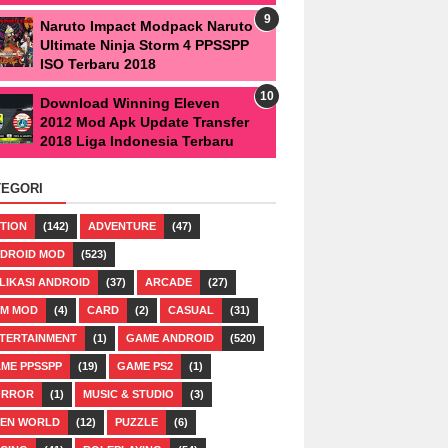
Naruto Impact Modpack Naruto
Ultimate Ninja Storm 4 PPSSPP
ISO Terbaru 2018
Download Winning Eleven
2012 Mod Apk Update Transfer
2018 Liga Indonesia Terbaru
TEGORI
TION
(142)
ADVENTURE
(47)
DROID MOD
(523)
LIKASI ANDROID
(37)
ARCADE
(27)
M MOD
(4)
CARD
(2)
CASUAL
(31)
TERTAINMENT
(1)
GAME ANDROID
(520)
ME PPSSPP
(19)
GAME PS2
(1)
ORROR
(1)
MUSIC & STUDIO
(3)
EN WORLD
(12)
PUZZLE
(6)