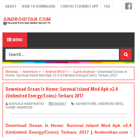
ABOUT
HOW TO DOWNLOAD
CONTACT/SUBMIT APP
TOS
MENU
Beranda
›
Adventure
» ›
Android MOD
» ›
Game Android
»
Download Ocean Is
Home: Survival Island Моd Apk v2.4 (Unlimited Energy/Coins) Terbaru 2017
Download Ocean Is Home: Survival Island Моd Apk v2.4
(Unlimited Energy/Coins) Terbaru 2017
BAYUAJI HADIYANTO
3/16/2017
ADVENTURE
,
ANDROID MOD
,
GAME ANDROID
Download Ocean Is Home: Survival Island Моd Apk v2.4
(Unlimited Energy/Coins) Terbaru 2017
|
Androidtan.com
-