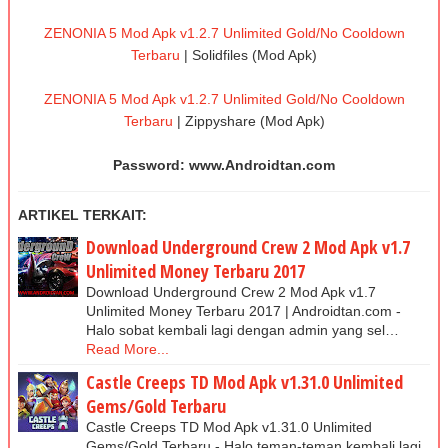
ZENONIA 5 Mod Apk v1.2.7 Unlimited Gold/No Cooldown
Terbaru
| Solidfiles (Mod Apk)
ZENONIA 5 Mod Apk v1.2.7 Unlimited Gold/No Cooldown
Terbaru
| Zippyshare (Mod Apk)
Password: www.Androidtan.com
ARTIKEL TERKAIT:
Download Underground Crew 2 Mod Apk v1.7
Unlimited Money Terbaru 2017
Download Underground Crew 2 Mod Apk v1.7
Unlimited Money Terbaru 2017 | Androidtan.com -
Halo sobat kembali lagi dengan admin yang sel…
Read More...
Castle Creeps TD Mod Apk v1.31.0 Unlimited
Gems/Gold Terbaru
Castle Creeps TD Mod Apk v1.31.0 Unlimited
Gems/Gold Terbaru - Halo teman-teman kembali lagi