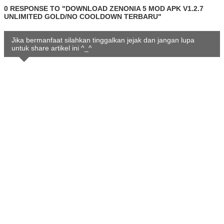
0 RESPONSE TO "DOWNLOAD ZENONIA 5 MOD APK V1.2.7
UNLIMITED GOLD/NO COOLDOWN TERBARU"
Jika bermanfaat silahkan tinggalkan jejak dan jangan lupa
untuk share artikel ini ^_^