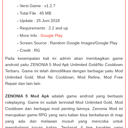
-
Versi Game : v1.2.7
-
Total File : 45 MB
-
Update : 25 Juni 2018
-
Requirements : 2.2 and up
-
More Info :
Google Play
-
Screen Source : Random Google Images/Google Play
-
Credit : RG
Pada kesempatan kali ini admin akan membagikan game
android yaitu ZENONIA 5 Mod Apk Unlimited Gold/No Cooldown
Terbaru. Game ini telah dimodifikasi dengan berbagai yaitu Mod
Unlimited Gold, Mod No Cooldown, Mod Refine, Mod Free
Repair dan lain-lain.
ZENONIA 5 Mod Apk
adalah game android yang berbasis
roleplaying. Game ini sudah terinstall Mod Unlimited Gold, Mod
Cooldown dan berbagai mod penting lainnya. Zenonia Mod ini
merupakan game RPG yang seru kalian bisa berkeliaran di map
yang ada dan melawan musuh yang mencoba untuk
menghalangi tujuan kalian. Terdapat 4 tipe karakter yang