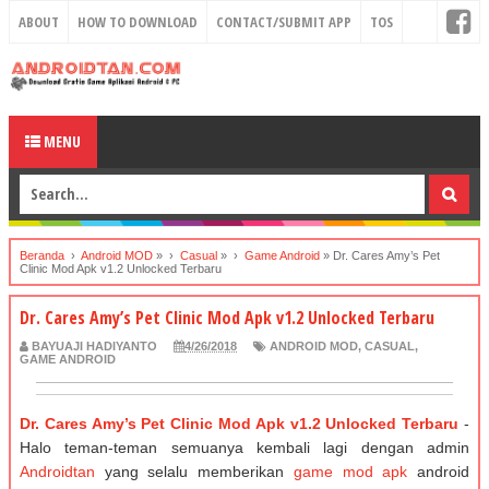
ABOUT
HOW TO DOWNLOAD
CONTACT/SUBMIT APP
TOS
MENU
Beranda
›
Android MOD
» ›
Casual
» ›
Game Android
»
Dr. Cares Amy’s Pet
Clinic Mod Apk v1.2 Unlocked Terbaru
Dr. Cares Amy’s Pet Clinic Mod Apk v1.2 Unlocked Terbaru
BAYUAJI HADIYANTO
4/26/2018
ANDROID MOD
,
CASUAL
,
GAME ANDROID
Dr. Cares Amy’s Pet Clinic Mod Apk v1.2 Unlocked Terbaru
-
Halo teman-teman semuanya kembali lagi dengan admin
Androidtan
yang selalu memberikan
game mod apk
android