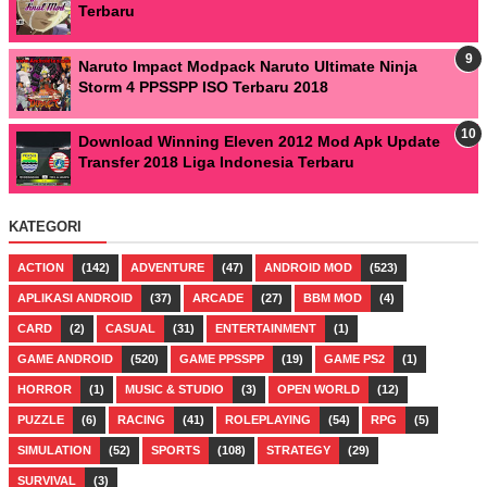
Terbaru
Naruto Impact Modpack Naruto Ultimate Ninja
Storm 4 PPSSPP ISO Terbaru 2018
Download Winning Eleven 2012 Mod Apk Update
Transfer 2018 Liga Indonesia Terbaru
KATEGORI
ACTION
(142)
ADVENTURE
(47)
ANDROID MOD
(523)
APLIKASI ANDROID
(37)
ARCADE
(27)
BBM MOD
(4)
CARD
(2)
CASUAL
(31)
ENTERTAINMENT
(1)
GAME ANDROID
(520)
GAME PPSSPP
(19)
GAME PS2
(1)
HORROR
(1)
MUSIC & STUDIO
(3)
OPEN WORLD
(12)
PUZZLE
(6)
RACING
(41)
ROLEPLAYING
(54)
RPG
(5)
SIMULATION
(52)
SPORTS
(108)
STRATEGY
(29)
SURVIVAL
(3)