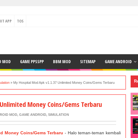
IT APP
TOS
D MOD
GAME PPSSPP
BBM MOD
SITEMAP
GAME ANDROID
Re
ulation
»
My Hospital Mod Apk v1.1.37 Unlimited Money Coins/Gems Terbaru
 Unlimited Money Coins/Gems Terbaru
ROID MOD
,
GAME ANDROID
,
SIMULATION
ted Money Coins/Gems Terbaru
- Halo teman-teman kembali