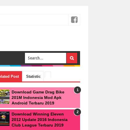
lated Post
Statistic
Download Game Drag Bike
201M Indonesia Mod Apk
Android Terbaru 2019
Download Winning Eleven
2012 Update 2016 Indonesia
Club League Terbaru 2019