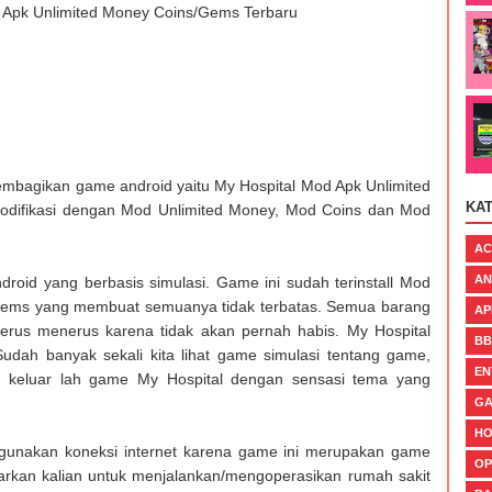
d Apk Unlimited Money Coins/Gems Terbaru
embagikan game android yaitu My Hospital Mod Apk Unlimited
KA
odifikasi dengan Mod Unlimited Money, Mod Coins dan Mod
AC
AN
roid yang berbasis simulasi. Game ini sudah terinstall Mod
Gems yang membuat semuanya tidak terbatas. Semua barang
AP
terus menerus karena tidak akan pernah habis. My Hospital
BB
dah banyak sekali kita lihat game simulasi tentang game,
EN
ni keluar lah game My Hospital dengan sensasi tema yang
GA
H
gunakan koneksi internet karena game ini merupakan game
OP
jarkan kalian untuk menjalankan/mengoperasikan rumah sakit