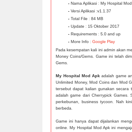
-
Nama Aplikasi : My Hospital Mo
-
Versi Aplikasi :v1.1.37
-
Total File : 84 MB
-
Update : 15 Oktober 2017
-
Requirements : 5.0 and up
-
More Info :
Google Play
Pada kesempatan kali ini admin akan m
Money Coins/Gems. Game ini telah dim
Gems.
My Hospital Mod Apk
adalah game and
Unlimited Money, Mod Coins dan Mod 
tersebut dapat kalian gunakan secara 
adalah game dari Cherrypick Games. Su
perkebunan, business tycoon. Nah ki
berbeda.
Game ini hanya dapat dijalankan meng
online. My Hospital Mod Apk ini menga