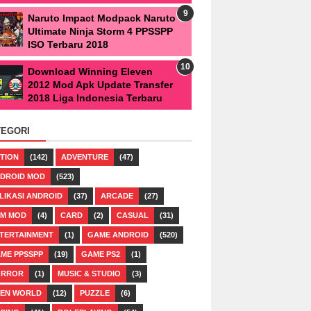
Naruto Impact Modpack Naruto
Ultimate Ninja Storm 4 PPSSPP
ISO Terbaru 2018
Download Winning Eleven
2012 Mod Apk Update Transfer
2018 Liga Indonesia Terbaru
TEGORI
TION
(142)
ADVENTURE
(47)
DROID MOD
(523)
LIKASI ANDROID
(37)
ARCADE
(27)
M MOD
(4)
CARD
(2)
CASUAL
(31)
TERTAINMENT
(1)
GAME ANDROID
(520)
ME PPSSPP
(19)
GAME PS2
(1)
ORROR
(1)
MUSIC & STUDIO
(3)
EN WORLD
(12)
PUZZLE
(6)