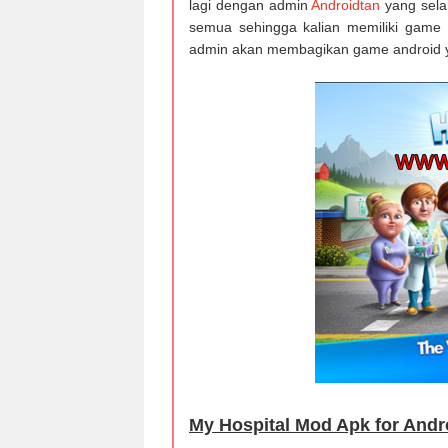
lagi dengan admin
Androidtan
yang sela
semua sehingga kalian memiliki game a
admin akan membagikan game android ya
My Hospital Mod Apk for Andr