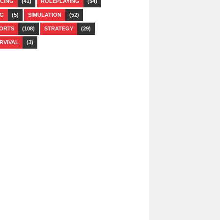
CING
(41)
ROLEPLAYING
(54)
G
(5)
SIMULATION
(52)
ORTS
(108)
STRATEGY
(29)
RVIVAL
(3)