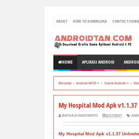
ABOUT
HOW TO DOWNLOAD
CONTACT/SUBM
HOME
APLIKASI ANDROID
ANDROI
Beranda
›
Android MOD
» ›
Game Android
» ›
Sim
My Hospital Mod Apk v1.1.37
BAYUAJI HADIYANTO
11/17/2017
AND
My Hospital Mod Apk v1.1.37 Unlimi