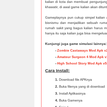
kalian di kota dan membuat pengunjung
khawatir, di awal game kalian akan ditun
Gameplaynya pun cukup simpel kalian
bisnismu dan menjadikan sebuah rumah
rumah sakit yang bagus kalian harus me
hanya itu saja kalian juga bisa mengelua
Kunjungi juga game simulasi lainnya:
-
Zombie Castaways Mod Apk v2
-
Amateur Surgeon 4 Mod Apk v1
-
High School Story Mod Apk v5
Cara Install:
1.
Download file APKnya
2.
Buka filenya yang di download
3.
Install Aplikasinya
4.
Buka Gamenya