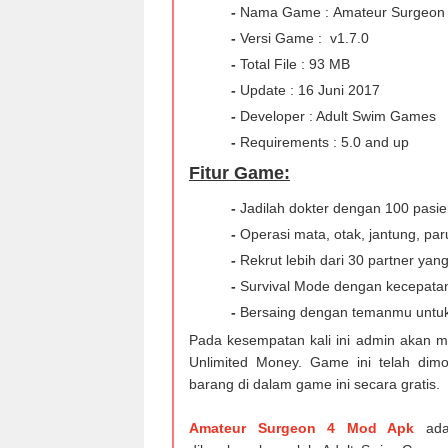
-
Nama Game : Amateur Surgeon 4
-
Versi Game : v1.7.0
-
Total File : 93 MB
-
Update : 16 Juni 2017
-
Developer : Adult Swim Games
-
Requirements : 5.0 and up
Fitur Game:
-
Jadilah dokter dengan 100 pasie
-
Operasi mata, otak, jantung, par
-
Rekrut lebih dari 30 partner ya
-
Survival Mode dengan kecepatan
-
Bersaing dengan temanmu untuk 
Pada kesempatan kali ini admin akan 
Unlimited Money. Game ini telah dim
barang di dalam game ini secara gratis.
Amateur Surgeon 4 Mod Apk
ad