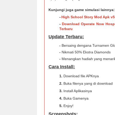
Kunjungi juga game simulasi lainnya:
-
High School Story Mod Apk v5
-
Download Operate Now Hospi
Terbaru
Update Terbaru:
-
Bersaing dengana Turnamen Gl
-
Nikmati 50% Ekstra Diamonds
-
Menangkan hadiah yang menari
Cara Install:
1.
Download file APKnya
2.
Buka filenya yang di download
3.
Install Aplikasinya
4.
Buka Gamenya
5.
Enjoy!
Screenshots: