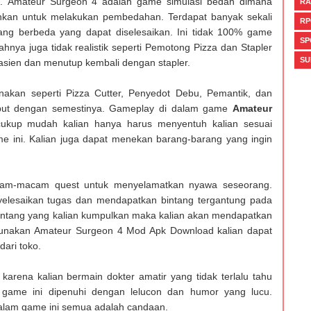
. Amateur Surgeon 4 adalah game simulasi bedah dimana
RA
uhkan untuk melakukan pembedahan. Terdapat banyak sekali
RP
 yang berbeda yang dapat diselesaikan. Ini tidak 100% game
SP
hnya juga tidak realistik seperti Pemotong Pizza dan Stapler
SU
sien dan menutup kembali dengan stapler.
nakan seperti Pizza Cutter, Penyedot Debu, Pemantik, dan
sebut dengan semestinya. Gameplay di dalam game
Amateur
cukup mudah kalian hanya harus menyentuh kalian sesuai
e ini. Kalian juga dapat menekan barang-barang yang ingin
acam-macam quest untuk menyelamatkan nyawa seseorang.
yelesaikan tugas dan mendapatkan bintang tergantung pada
intang yang kalian kumpulkan maka kalian akan mendapatkan
unakan Amateur Surgeon 4 Mod Apk Download kalian dapat
ari toko.
arena kalian bermain dokter amatir yang tidak terlalu tahu
game ini dipenuhi dengan lelucon dan humor yang lucu.
dalam game ini semua adalah candaan.