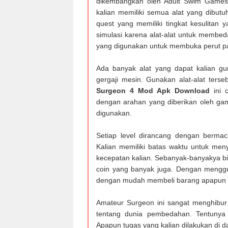
dikembangkan oleh Adult Swim Games
kalian memiliki semua alat yang dibut
quest yang memiliki tingkat kesulitan
simulasi karena alat-alat untuk membeda
yang digunakan untuk membuka perut pa
Ada banyak alat yang dapat kalian gu
gergaji mesin. Gunakan alat-alat ter
Surgeon 4 Mod Apk Download
ini 
dengan arahan yang diberikan oleh gam
digunakan.
Setiap level dirancang dengan berm
Kalian memiliki batas waktu untuk men
kecepatan kalian. Sebanyak-banyakya b
coin yang banyak juga. Dengan mengg
dengan mudah membeli barang apapun d
Amateur Surgeon ini sangat menghibur k
tentang dunia pembedahan. Tentunya 
Apapun tugas yang kalian dilakukan di 