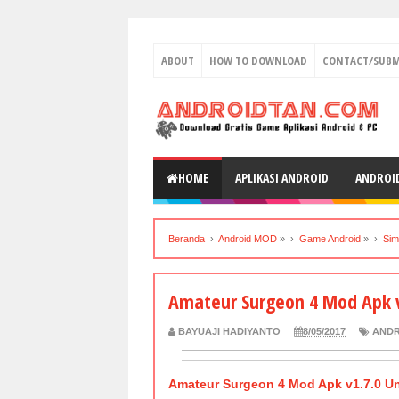
ABOUT
HOW TO DOWNLOAD
CONTACT/SUBM
HOME
APLIKASI ANDROID
ANDROI
Beranda
›
Android MOD
» ›
Game Android
» ›
Sim
Amateur Surgeon 4 Mod Apk v
BAYUAJI HADIYANTO
8/05/2017
ANDR
Amateur Surgeon 4 Mod Apk v1.7.0 Un