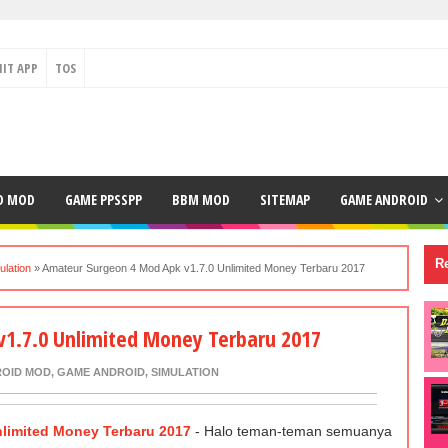
IT APP
TOS
D MOD
GAME PPSSPP
BBM MOD
SITEMAP
GAME ANDROID
Re
ulation
»
Amateur Surgeon 4 Mod Apk v1.7.0 Unlimited Money Terbaru 2017
1.7.0 Unlimited Money Terbaru 2017
OID MOD
,
GAME ANDROID
,
SIMULATION
limited Money Terbaru 2017
- Halo teman-teman semuanya