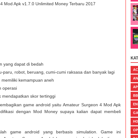
 Mod Apk v1.7.0 Unlimited Money Terbaru 2017
KA
n yang dapat di bedah
AC
u-paru, robot, beruang, cumi-cumi raksasa dan banyak lagi
AN
ng memiliki kemampuan aneh
AP
 operasi
mendapatkan skor tertinggi
BB
membagikan game android yaitu Amateur Surgeon 4 Mod Apk
EN
odifikasi dengan Mod Money supaya kalian dapat membeli
GA
H
OP
alah game android yang berbasis simulation. Game ini